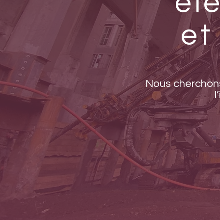
él
et
Nous cherchons 
l