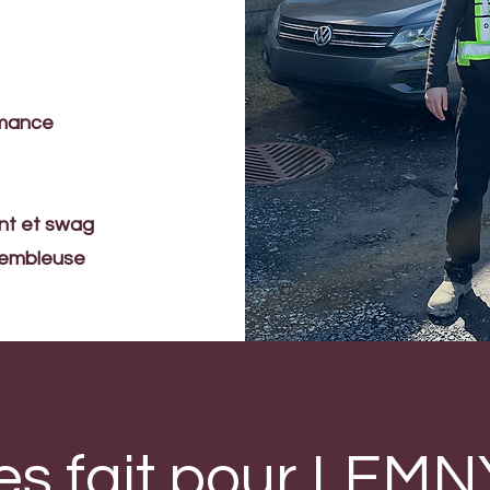
rmance
ent et swag
ssembleuse
es fait pour LEM