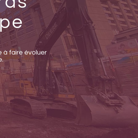
rds
ipe
 à faire évoluer
e.